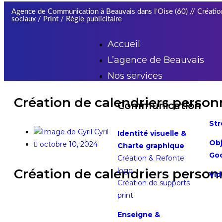
Agence de Communication à Beauvais dans l'Oise (60) // Création
sociaux / Print / Régie publicitaire
Accueil
L’agence de Beauvais
Nos services
Création de calendriers person
Communication
Str
Cyril
Identité visuelle &
Obj
octobre 10, 2024
Charte graphique
Go
Création & Refonte
Création de calendriers person
logo
Vid
Création de supports
print
Enseigne &