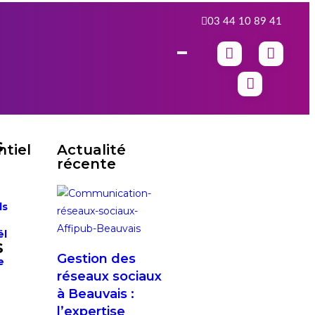
03 44 10 89 41
s
tiel
Actualité
récente
ls
ël
s
Gestion des
e
réseaux sociaux
à Beauvais :
l’expertise