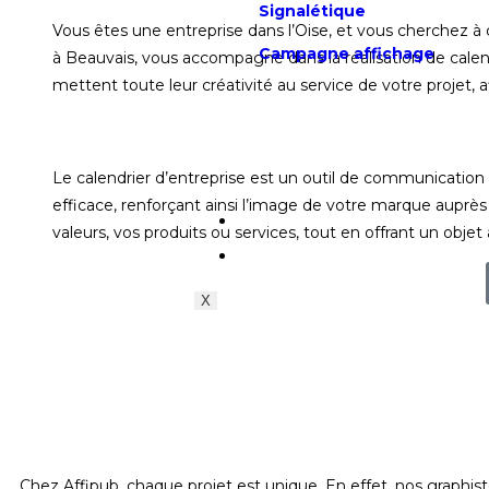
Signalétique
Vous êtes une entreprise dans l’Oise, et vous cherchez à
Campagne affichage
à Beauvais, vous accompagne dans la réalisation de calend
mettent toute leur créativité au service de votre projet, 
Le calendrier d’entreprise est un outil de communication pu
efficace, renforçant ainsi l’image de votre marque auprès 
Actualités
valeurs, vos produits ou services, tout en offrant un objet à
Contact
X
Chez Affipub, chaque projet est unique. En effet, nos graphis