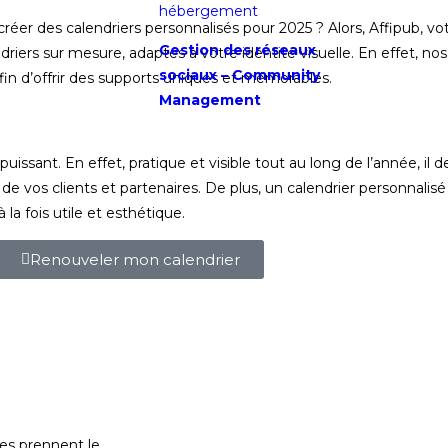
hébergement
 créer des calendriers personnalisés pour 2025 ? Alors, Affipub,
Gestion des réseaux
riers sur mesure, adaptés à votre identité visuelle. En effet, no
sociaux –
Community
afin d’offrir des supports uniques et mémorables.
Management
issant. En effet, pratique et visible tout au long de l’année, il d
de vos clients et partenaires. De plus, un calendrier personnalis
 la fois utile et esthétique.
Renouveler mon calendrier
tes prennent le