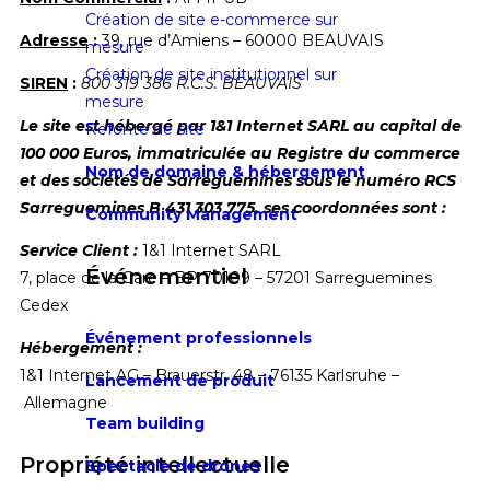
Création de site e-commerce sur
Adresse
:
39, rue d’Amiens – 60000 BEAUVAIS
mesure
Création de site institutionnel sur
SIREN
:
800 319 386 R.C.S. BEAUVAIS
mesure
Le site est hébergé par 1&1 Internet SARL au capital de
Refonte de site
100 000 Euros, immatriculée au Registre du commerce
Nom de domaine & hébergement
et des sociétés de Sarreguemines sous le numéro RCS
Sarreguemines B 431 303 775, ses coordonnées sont :
Community Management
Service Client :
1&1 Internet SARL
Événementiel
7, place de la Gare – BP 70109 – 57201 Sarreguemines
Cedex
Événement professionnels
Hébergement :
1&1 Internet AG – Brauerstr. 48 – 76135 Karlsruhe –
Lancement de produit
Allemagne
Team building
Propriété intellectuelle
Spectacle de drones