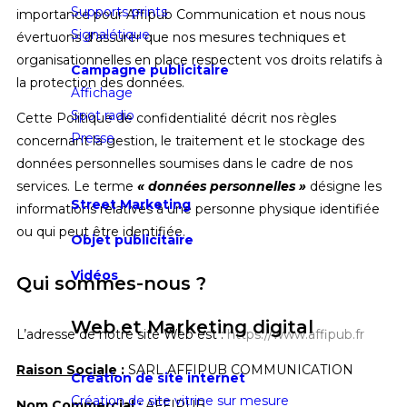
Supports prints
importance pour Affipub Communication et nous nous
Signalétique
évertuons d’assurer que nos mesures techniques et
organisationnelles en place respectent vos droits relatifs à
Campagne publicitaire
la protection des données.
Affichage
Spot radio
Cette Politique de confidentialité décrit nos règles
Presse
concernant la gestion, le traitement et le stockage des
données personnelles soumises dans le cadre de nos
services. Le terme
« données personnelles »
désigne les
Street Marketing
informations relatives à une personne physique identifiée
ou qui peut être identifiée.
Objet publicitaire
Vidéos
Qui sommes-nous ?
Web et Marketing digital
L’adresse de notre site Web est :
https://www.affipub.fr
Raison Sociale
:
SARL AFFIPUB COMMUNICATION
Création de site internet
Création de site vitrine sur mesure
Nom Commercial
:
AFFIPUB