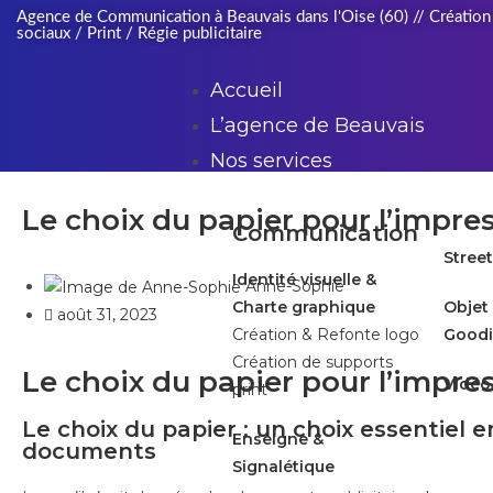
Agence de Communication à Beauvais dans l'Oise (60) // Création 
sociaux / Print / Régie publicitaire
Accueil
L’agence de Beauvais
Nos services
Le choix du papier pour l’impre
Communication
Stree
Identité visuelle &
Anne-Sophie
Charte graphique
Objet 
août 31, 2023
Création & Refonte logo
Goodi
Création de supports
Le choix du papier pour l’impre
Vidéo
print
Le choix du papier : un choix essentiel 
Enseigne &
documents
Signalétique