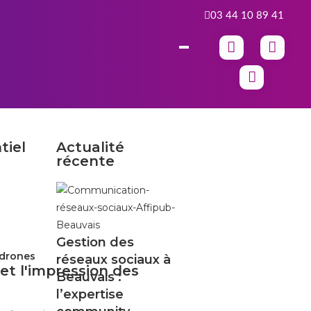
03 44 10 89 41
tiel
Actualité
récente
s
Gestion des
 drones
réseaux sociaux à
et l'impression des
Beauvais :
l’expertise