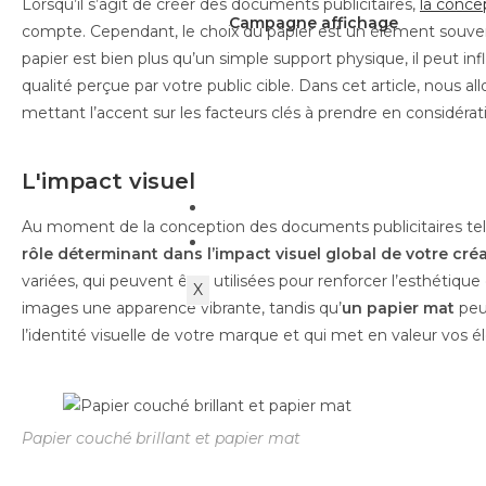
Lorsqu’il s’agit de créer des documents publicitaires,
la conce
Campagne affichage
compte. Cependant, le choix du papier est un élément souvent 
papier est bien plus qu’un simple support physique, il peut inf
qualité perçue par votre public cible. Dans cet article, nous a
mettant l’accent sur les facteurs clés à prendre en considérat
L'impact visuel
Actualités
Au moment de la conception des documents publicitaires te
Contact
rôle déterminant dans l’impact visuel global de votre cré
variées, qui peuvent être utilisées pour renforcer l’esthétiq
X
images une apparence vibrante, tandis qu’
un papier mat
peut
l’identité visuelle de votre marque et qui met en valeur vos
Papier couché brillant et papier mat