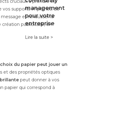
community
ects cruciaux à prendre en
management
de vos supports imprimés. Le
pour votre
re message et rehausser la
entreprise
 création publicitaire, en
Lire la suite >
 choix du papier peut jouer un
ons et des propriétés optiques
brillante
peut donner à vos
 un papier qui correspond à