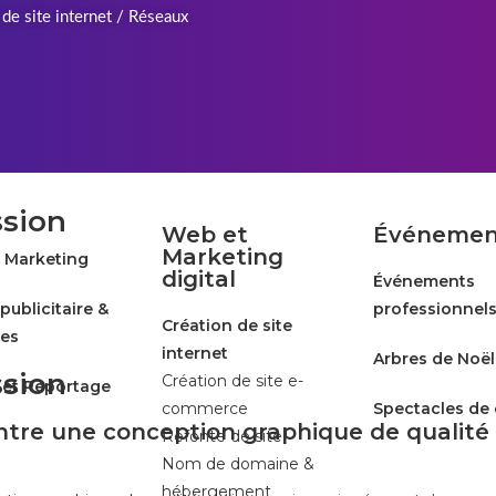
de site internet / Réseaux
ssion
Web et
Événemen
Marketing
t Marketing
digital
Événements
publicitaire &
professionnel
Création de site
es
internet
Arbres de Noël
ssion
Création de site e-
 et Reportage
commerce
Spectacles de
entre une conception graphique de qualité 
Refonte de site
Nom de domaine &
hébergement