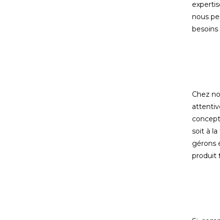
experti
nous pe
besoins 
Chez no
attentiv
concepti
soit à l
gérons 
produit f