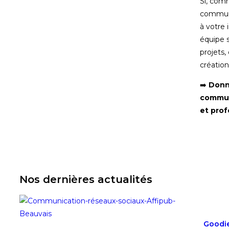
Si, com
communi
à votre
équipe 
projets,
créatio
➡️
Donn
commun
et prof
Nos dernières actualités
Goodie