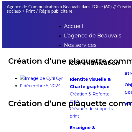
Agence de Communication à Beauvais dans l'Oise (60) // Création
sociaux / Print / Régie publicitaire
Accueil
L’agence de Beauvais
Nos services
Création d’une plaquette comme
Communication
Str
Cyril
Identité visuelle &
Obj
décembre 5, 2024
Charte graphique
Go
Création & Refonte
Création d’une plaquette comme
logo
Vid
Création de supports
print
Enseigne &