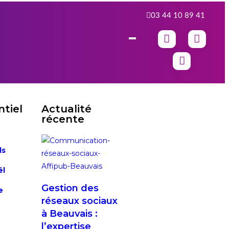
03 44 10 89 41
tiel
Actualité
récente
ls
ël
Gestion des
e
réseaux sociaux
à Beauvais :
l’expertise