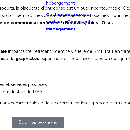
hébergement
roduits, la plaquette d’entreprise est un outil incontournable. C
Gestion des réseaux
 location de machines de carrières, basée à Fitz-James. Pour met
sociaux –
Community
e de communication
basée à Beauvais, dans l’Oise.
Management
ale
impactante, reflétant l’identité visuelle de RME tout en tra
quipe de
graphistes
expérimentés, nous avons créé un design m
es et services proposés.
 et industriel de RME.
actions commerciales et leur communication auprès de clients pot
Contactez-nous