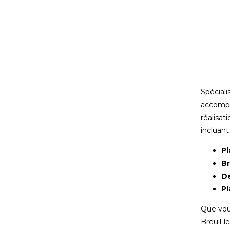
Spéciali
accompa
réalisa
incluant 
Pl
B
Dé
Pl
Que vous
Breuil-l