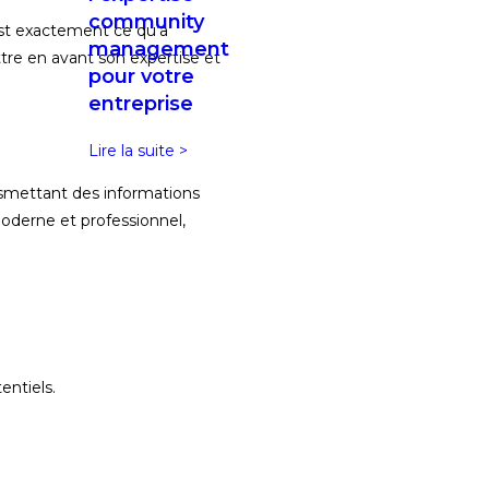
community
’est exactement ce qu’a
management
tre en avant son expertise et
pour votre
entreprise
Lire la suite >
nsmettant des informations
oderne et professionnel,
entiels.