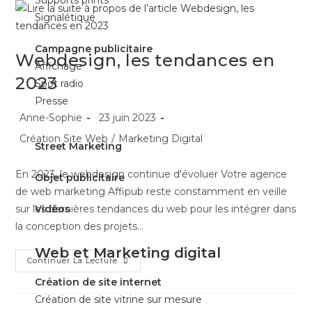
Signalétique
Campagne publicitaire
Webdesign, les tendances en
Affichage
2023
Spot radio
Presse
Anne-Sophie
23 juin 2023
Création Site Web
/
Marketing Digital
Street Marketing
En 2023, le webdesign continue d'évoluer Votre agence
Objet publicitaire
de web marketing Affipub reste constamment en veille
sur les dernières tendances du web pour les intégrer dans
Vidéos
la conception des projets…
Web et Marketing digital
Continuer La Lecture
Création de site internet
Création de site vitrine sur mesure