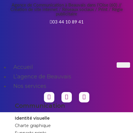
Agence de Communication à Beauvais dans l'Oise (60) //
Création de site internet / Réseaux sociaux / Print / Régie
publicitaire
03 44 10 89 41
Accueil
L’agence de Beauvais
Nos services
Communication
Identité visuelle
Charte graphique
Supports prints